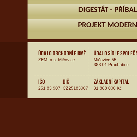
DIGESTÁT - PŘÍBA
PROJEKT MODERNI
Údaj o obchodní firmě
Údaj o sídle společ
ZEMI a.s. Mičovice
Mičovice 55
383 01 Prachatice
IČO
DIČ
Základní kapitál
251 83 907
CZ25183907
31 888 000 Kč